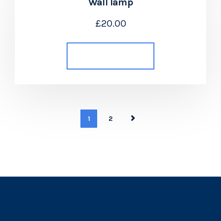
Wall lamp
£
20.00
Añadir al carrito
1
2