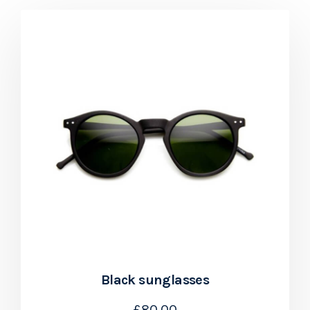
Black sunglasses
£
80.00