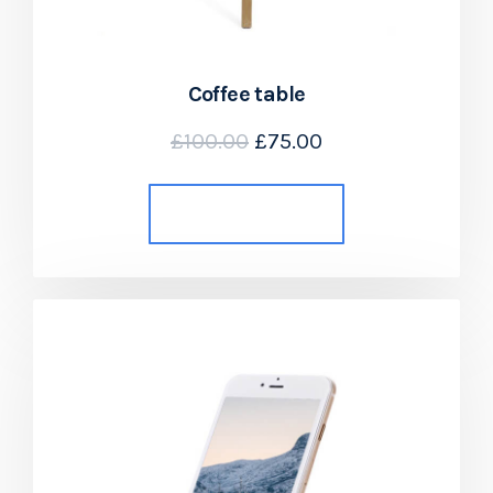
Coffee table
£
100.00
£
75.00
Añadir al carrito