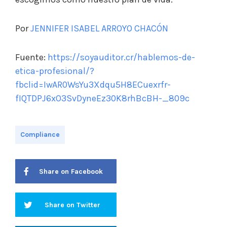
Por
JENNIFER ISABEL ARROYO CHACÓN
Fuente:
https://soyauditor.cr/hablemos-de-
etica-profesional/?
fbclid=IwAR0WsYu3Xdqu5H8ECuexrfr-
fIQTDPJ6xO3SvDyneEz30K8rhBcBH-_809c
Compliance
Share on Facebook
Share on Twitter